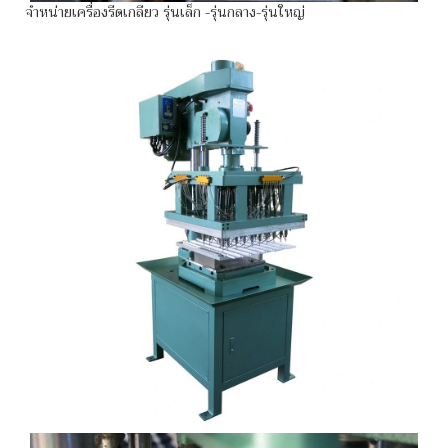
จำหน่ายเครื่องรีดเกลียว รุ่นเล็ก -รุ่นกลาง-รุ่นใหญ่