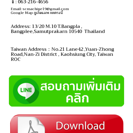
📱: 063-216-4656
Email: scmachine19@gmail.com
Google Map
กูเกิ้ลแมพ กดตรงนี้
Address: 13/20 M.10 T.Bangpla ,
Bangplee,Samutprakarn 10540 Thailand
Taiwan Address：No.21 Lane42 ,Yuan-Zhong
Road,Nan-Zi District , Kaohsiung City, Taiwan
ROC