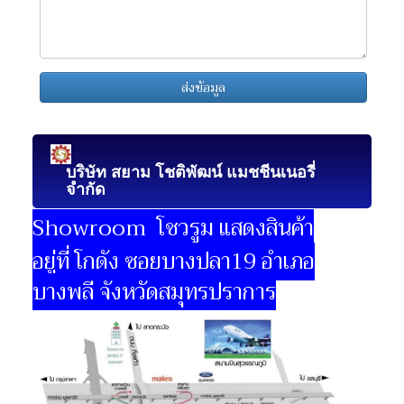
ส่งข้อมูล
บริษัท สยาม โชติพัฒน์ แมชชีนเนอรี่
จำกัด
Showroom โชวรูม แสดงสินค้า
อยู่ที่ โกดัง ซอยบางปลา19 อำเภอ
บางพลี จังหวัดสมุทรปราการ