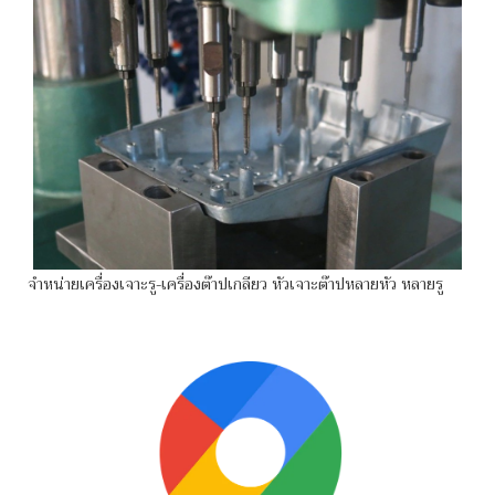
จำหน่ายเครื่องเจาะรู-เครื่องต๊าปเกลียว หัวเจาะต๊าปหลายหัว หลายรู