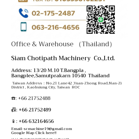
Office & Warehouse （Thailand）
Siam Chotipath Machinery Co.,Ltd.
Address: 13/20 M.10 T.Bangpla ,
Bangplee,Samutprakarn 10540 Thailand
Taiwan Address：No.21 Lane42 ,Yuan-Zhong Road,Nan-Zi
District , Kaohsiung City, Taiwan ROC
☎️: +66 21752488
📠: +66 21752489
📱: +66 632164656
Email: scmachine19@gmail.com
Google Map Click here!!